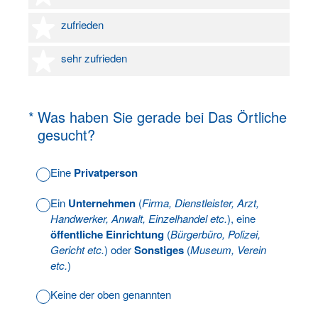
4 Sterne
zufrieden
5 Sterne
sehr zufrieden
(Erforderlich.)
*
Was haben Sie gerade bei Das Örtliche
gesucht?
Eine
Privatperson
Ein
Unternehmen
(
Firma, Dienstleister, Arzt,
Handwerker, Anwalt, Einzelhandel etc.
), eine
öffentliche Einrichtung
(
Bürgerbüro, Polizei,
Gericht etc.
) oder
Sonstiges
(
Museum, Verein
etc.
)
Keine der oben genannten