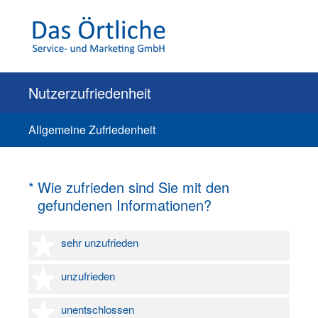
Nutzerzufriedenheit
Allgemeine Zufriedenheit
(Erforderlich.)
*
Wie zufrieden sind Sie mit den
gefundenen Informationen?
1 Stern
sehr unzufrieden
2 Sterne
unzufrieden
3 Sterne
unentschlossen