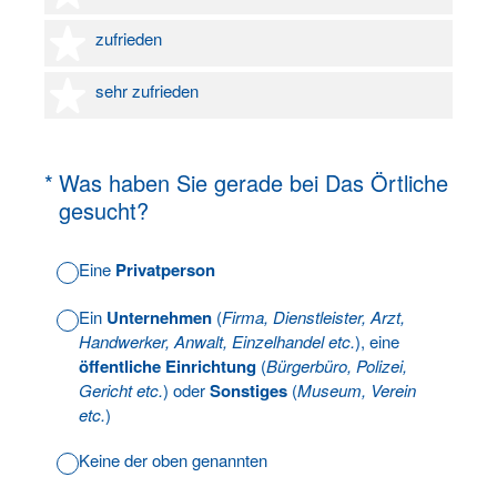
4 Sterne
zufrieden
5 Sterne
sehr zufrieden
(Erforderlich.)
*
Was haben Sie gerade bei Das Örtliche
gesucht?
Eine
Privatperson
Ein
Unternehmen
(
Firma, Dienstleister, Arzt,
Handwerker, Anwalt, Einzelhandel etc.
), eine
öffentliche Einrichtung
(
Bürgerbüro, Polizei,
Gericht etc.
) oder
Sonstiges
(
Museum, Verein
etc.
)
Keine der oben genannten