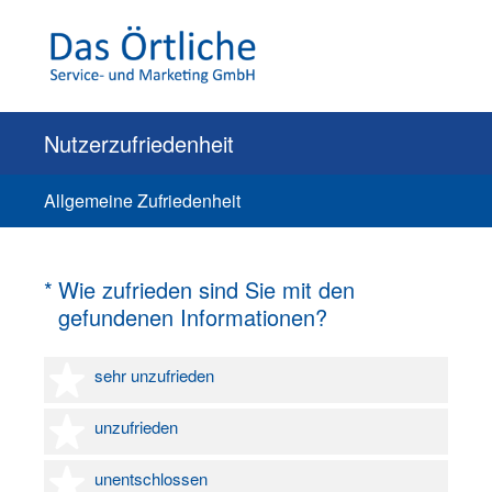
Nutzerzufriedenheit
Allgemeine Zufriedenheit
(Erforderlich.)
*
Wie zufrieden sind Sie mit den
gefundenen Informationen?
1 Stern
sehr unzufrieden
2 Sterne
unzufrieden
3 Sterne
unentschlossen