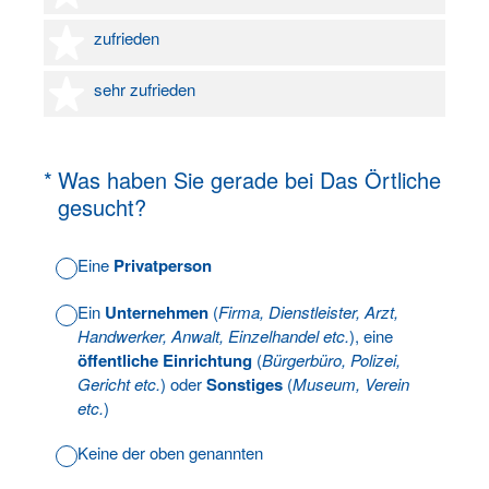
4 Sterne
zufrieden
5 Sterne
sehr zufrieden
(Erforderlich.)
*
Was haben Sie gerade bei Das Örtliche
gesucht?
Eine
Privatperson
Ein
Unternehmen
(
Firma, Dienstleister, Arzt,
Handwerker, Anwalt, Einzelhandel etc.
), eine
öffentliche Einrichtung
(
Bürgerbüro, Polizei,
Gericht etc.
) oder
Sonstiges
(
Museum, Verein
etc.
)
Keine der oben genannten