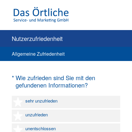
Nutzerzufriedenheit
Allgemeine Zufriedenheit
(Erforderlich.)
*
Wie zufrieden sind Sie mit den
gefundenen Informationen?
1 Stern
sehr unzufrieden
2 Sterne
unzufrieden
3 Sterne
unentschlossen