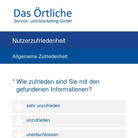
Nutzerzufriedenheit
Allgemeine Zufriedenheit
(Erforderlich.)
*
Wie zufrieden sind Sie mit den
gefundenen Informationen?
1 Stern
sehr unzufrieden
2 Sterne
unzufrieden
3 Sterne
unentschlossen