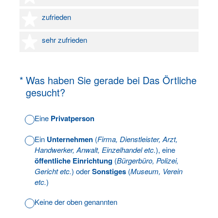
4 Sterne
zufrieden
5 Sterne
sehr zufrieden
(Erforderlich.)
*
Was haben Sie gerade bei Das Örtliche
gesucht?
Eine
Privatperson
Ein
Unternehmen
(
Firma, Dienstleister, Arzt,
Handwerker, Anwalt, Einzelhandel etc.
), eine
öffentliche Einrichtung
(
Bürgerbüro, Polizei,
Gericht etc.
) oder
Sonstiges
(
Museum, Verein
etc.
)
Keine der oben genannten