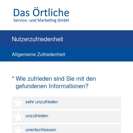
Nutzerzufriedenheit
Allgemeine Zufriedenheit
(Erforderlich.)
*
Wie zufrieden sind Sie mit den
gefundenen Informationen?
1 Stern
sehr unzufrieden
2 Sterne
unzufrieden
3 Sterne
unentschlossen