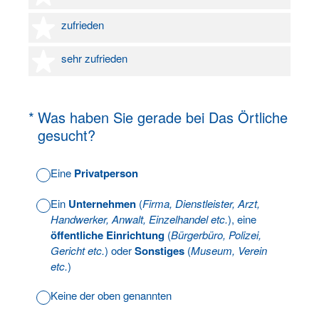
4 Sterne
zufrieden
5 Sterne
sehr zufrieden
(Erforderlich.)
*
Was haben Sie gerade bei Das Örtliche
gesucht?
Eine
Privatperson
Ein
Unternehmen
(
Firma, Dienstleister, Arzt,
Handwerker, Anwalt, Einzelhandel etc.
), eine
öffentliche Einrichtung
(
Bürgerbüro, Polizei,
Gericht etc.
) oder
Sonstiges
(
Museum, Verein
etc.
)
Keine der oben genannten