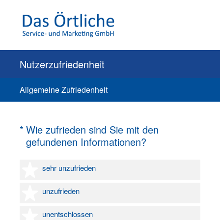
Nutzerzufriedenheit
Allgemeine Zufriedenheit
(Erforderlich.)
*
Wie zufrieden sind Sie mit den
gefundenen Informationen?
1 Stern
sehr unzufrieden
2 Sterne
unzufrieden
3 Sterne
unentschlossen