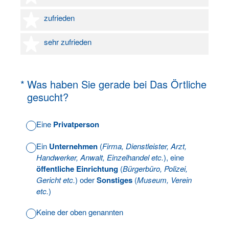
4 Sterne
zufrieden
5 Sterne
sehr zufrieden
(Erforderlich.)
*
Was haben Sie gerade bei Das Örtliche
gesucht?
Eine
Privatperson
Ein
Unternehmen
(
Firma, Dienstleister, Arzt,
Handwerker, Anwalt, Einzelhandel etc.
), eine
öffentliche Einrichtung
(
Bürgerbüro, Polizei,
Gericht etc.
) oder
Sonstiges
(
Museum, Verein
etc.
)
Keine der oben genannten