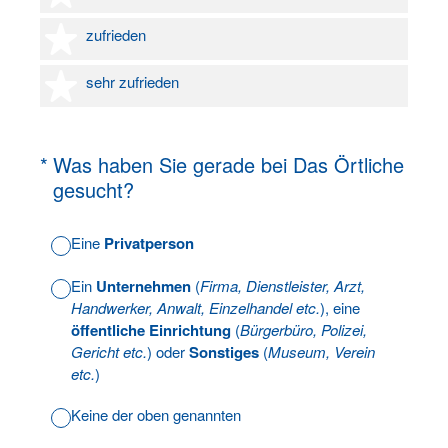
4 Sterne
zufrieden
5 Sterne
sehr zufrieden
(Erforderlich.)
*
Was haben Sie gerade bei Das Örtliche
gesucht?
Eine
Privatperson
Ein
Unternehmen
(
Firma, Dienstleister, Arzt,
Handwerker, Anwalt, Einzelhandel etc.
), eine
öffentliche Einrichtung
(
Bürgerbüro, Polizei,
Gericht etc.
) oder
Sonstiges
(
Museum, Verein
etc.
)
Keine der oben genannten