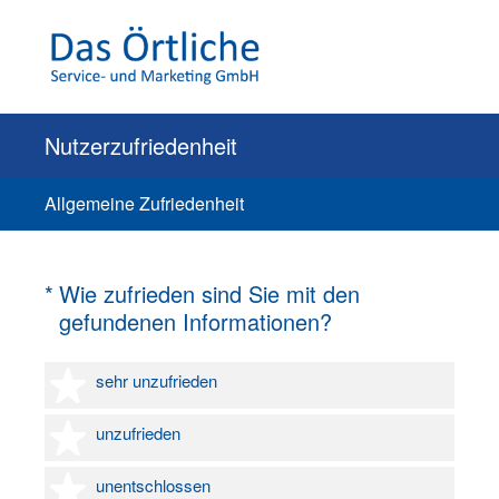
Nutzerzufriedenheit
Allgemeine Zufriedenheit
(Erforderlich.)
*
Wie zufrieden sind Sie mit den
gefundenen Informationen?
1 Stern
sehr unzufrieden
2 Sterne
unzufrieden
3 Sterne
unentschlossen