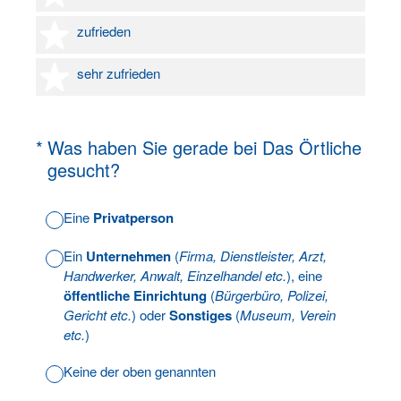
4 Sterne
zufrieden
5 Sterne
sehr zufrieden
(Erforderlich.)
*
Was haben Sie gerade bei Das Örtliche
gesucht?
Eine
Privatperson
Ein
Unternehmen
(
Firma, Dienstleister, Arzt,
Handwerker, Anwalt, Einzelhandel etc.
), eine
öffentliche Einrichtung
(
Bürgerbüro, Polizei,
Gericht etc.
) oder
Sonstiges
(
Museum, Verein
etc.
)
Keine der oben genannten