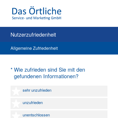
Nutzerzufriedenheit
Allgemeine Zufriedenheit
(Erforderlich.)
*
Wie zufrieden sind Sie mit den
gefundenen Informationen?
1 Stern
sehr unzufrieden
2 Sterne
unzufrieden
3 Sterne
unentschlossen