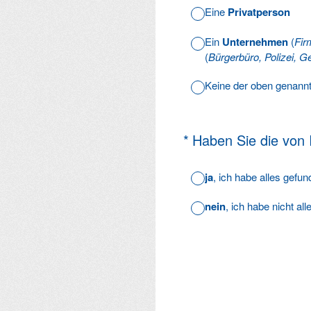
Eine
Privatperson
Ein
Unternehmen
(
Fir
(
Bürgerbüro, Polizei, Ge
Keine der oben genann
(Erforderlich.)
*
Haben Sie die von
ja
, ich habe alles gefu
nein
, ich habe nicht al