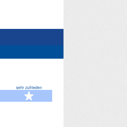
sehr zufrieden
terne
5 Sterne