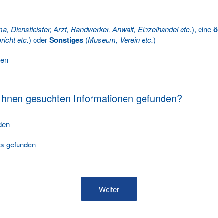
ma, Dienstleister, Arzt, Handwerker, Anwalt, Einzelhandel etc.
), eine
ö
richt etc.
) oder
Sonstiges
(
Museum, Verein etc.
)
ten
 Ihnen gesuchten Informationen gefunden?
nden
les gefunden
Weiter