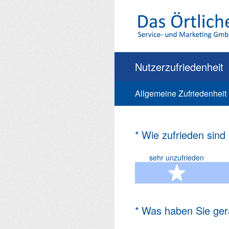
Zum
Inhalt
springen
Nutzerzufriedenheit
Allgemeine Zufriedenheit
(Erforderlich.)
*
Wie zufrieden sind
sehr unzufrieden
1 Ste
(Erforderlich.)
*
Was haben Sie ger