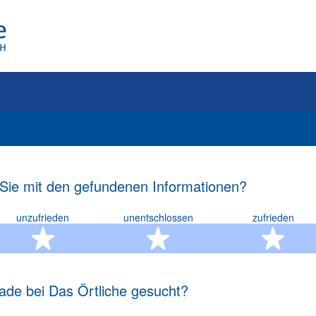
 Sie mit den gefundenen Informationen?
unzufrieden
unentschlossen
zufrieden
rn
2 Sterne
3 Sterne
4 S
ade bei Das Örtliche gesucht?