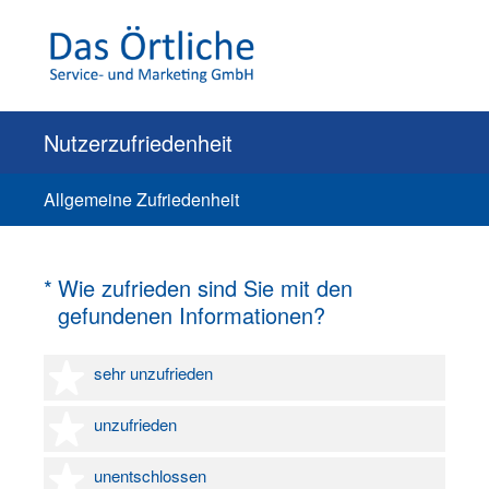
Nutzerzufriedenheit
Allgemeine Zufriedenheit
(Erforderlich.)
*
Wie zufrieden sind Sie mit den
gefundenen Informationen?
1 Stern
sehr unzufrieden
2 Sterne
unzufrieden
3 Sterne
unentschlossen