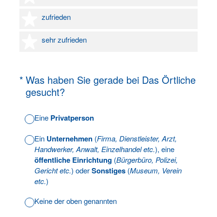
4 Sterne
zufrieden
5 Sterne
sehr zufrieden
(Erforderlich.)
*
Was haben Sie gerade bei Das Örtliche
gesucht?
Eine
Privatperson
Ein
Unternehmen
(
Firma, Dienstleister, Arzt,
Handwerker, Anwalt, Einzelhandel etc.
), eine
öffentliche Einrichtung
(
Bürgerbüro, Polizei,
Gericht etc.
) oder
Sonstiges
(
Museum, Verein
etc.
)
Keine der oben genannten