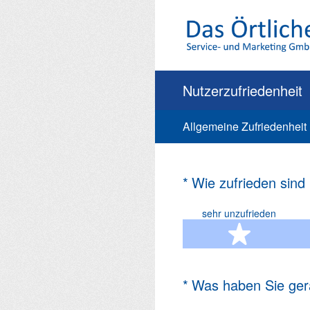
Zum
Inhalt
springen
Nutzerzufriedenheit
Allgemeine Zufriedenheit
(Erforderlich.)
*
Wie zufrieden sind
sehr unzufrieden
1 Ste
(Erforderlich.)
*
Was haben Sie ger