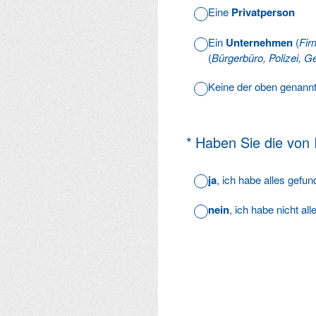
Eine
Privatperson
Ein
Unternehmen
(
Fir
(
Bürgerbüro, Polizei, Ge
Keine der oben genann
(Erforderlich.)
*
Haben Sie die von
ja
, ich habe alles gefu
nein
, ich habe nicht al