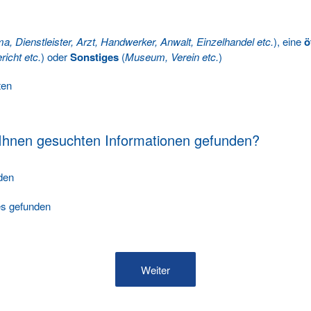
ma, Dienstleister, Arzt, Handwerker, Anwalt, Einzelhandel etc.
), eine
ö
richt etc.
) oder
Sonstiges
(
Museum, Verein etc.
)
ten
 Ihnen gesuchten Informationen gefunden?
nden
les gefunden
Weiter