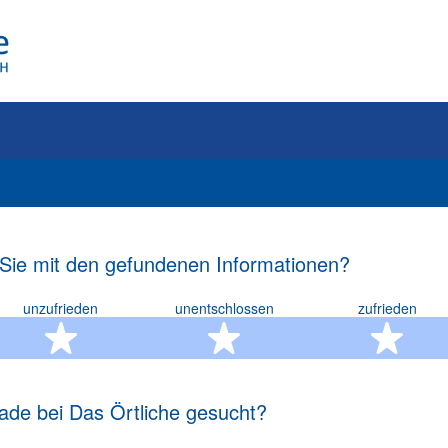
 Sie mit den gefundenen Informationen?
unzufrieden
unentschlossen
zufrieden
rn
2 Sterne
3 Sterne
4 S
ade bei Das Örtliche gesucht?