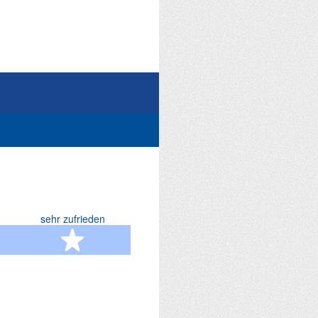
sehr zufrieden
terne
5 Sterne