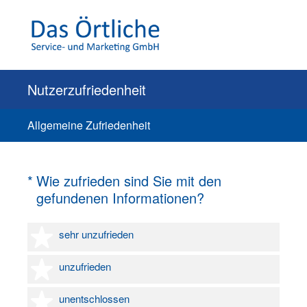
Nutzerzufriedenheit
Allgemeine Zufriedenheit
(Erforderlich.)
*
Wie zufrieden sind Sie mit den
gefundenen Informationen?
1 Stern
sehr unzufrieden
2 Sterne
unzufrieden
3 Sterne
unentschlossen