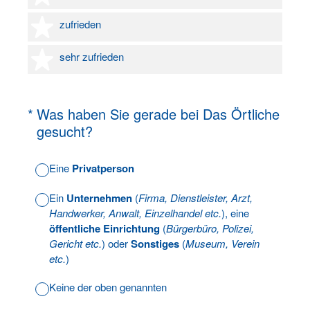
4 Sterne
zufrieden
5 Sterne
sehr zufrieden
(Erforderlich.)
*
Was haben Sie gerade bei Das Örtliche
gesucht?
Eine
Privatperson
Ein
Unternehmen
(
Firma, Dienstleister, Arzt,
Handwerker, Anwalt, Einzelhandel etc.
), eine
öffentliche Einrichtung
(
Bürgerbüro, Polizei,
Gericht etc.
) oder
Sonstiges
(
Museum, Verein
etc.
)
Keine der oben genannten