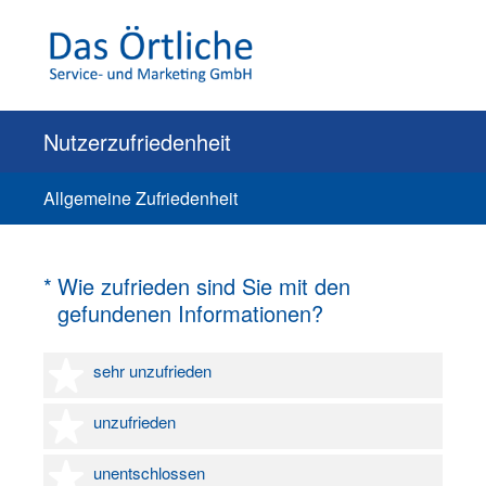
Nutzerzufriedenheit
Allgemeine Zufriedenheit
(Erforderlich.)
*
Wie zufrieden sind Sie mit den
gefundenen Informationen?
1 Stern
sehr unzufrieden
2 Sterne
unzufrieden
3 Sterne
unentschlossen