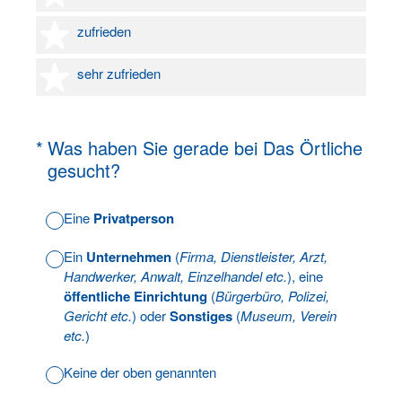
4 Sterne
zufrieden
5 Sterne
sehr zufrieden
(Erforderlich.)
*
Was haben Sie gerade bei Das Örtliche
gesucht?
Eine
Privatperson
Ein
Unternehmen
(
Firma, Dienstleister, Arzt,
Handwerker, Anwalt, Einzelhandel etc.
), eine
öffentliche Einrichtung
(
Bürgerbüro, Polizei,
Gericht etc.
) oder
Sonstiges
(
Museum, Verein
etc.
)
Keine der oben genannten