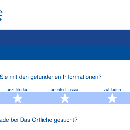
 Sie mit den gefundenen Informationen?
unzufrieden
unentschlossen
zufrieden
rn
2 Sterne
3 Sterne
4 S
ade bei Das Örtliche gesucht?