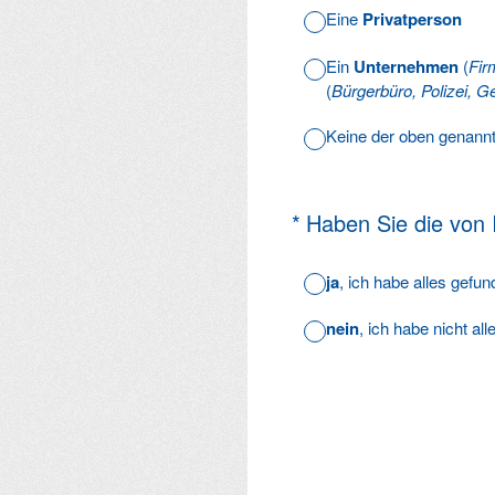
Eine
Privatperson
Ein
Unternehmen
(
Fir
(
Bürgerbüro, Polizei, Ge
Keine der oben genann
(Erforderlich.)
*
Haben Sie die von
ja
, ich habe alles gefu
nein
, ich habe nicht al