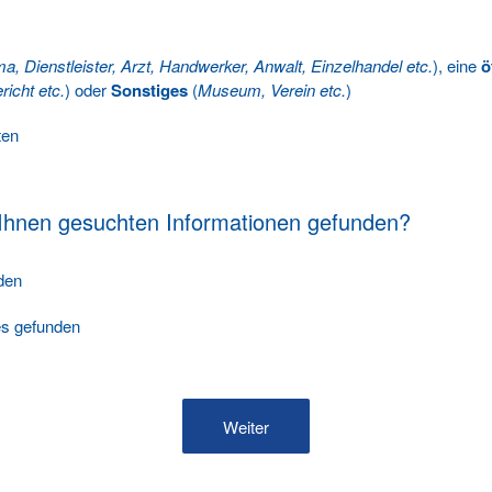
ma, Dienstleister, Arzt, Handwerker, Anwalt, Einzelhandel etc.
), eine
ö
richt etc.
) oder
Sonstiges
(
Museum, Verein etc.
)
ten
 Ihnen gesuchten Informationen gefunden?
nden
les gefunden
Weiter