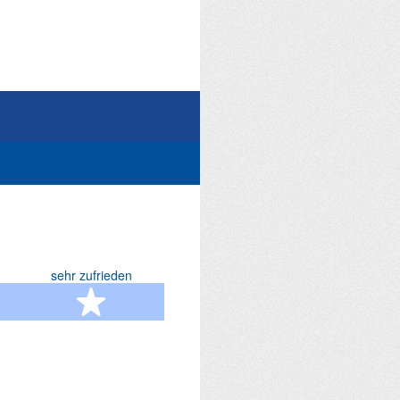
sehr zufrieden
terne
5 Sterne