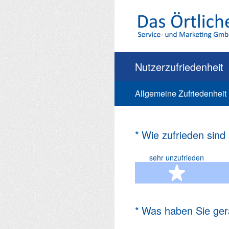
Zum
Inhalt
springen
Nutzerzufriedenheit
Allgemeine Zufriedenheit
(Erforderlich.)
*
Wie zufrieden sind
sehr unzufrieden
1 Ste
(Erforderlich.)
*
Was haben Sie ger