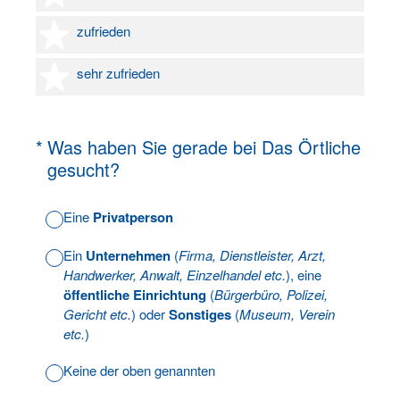
4 Sterne
zufrieden
5 Sterne
sehr zufrieden
(Erforderlich.)
*
Was haben Sie gerade bei Das Örtliche
gesucht?
Eine
Privatperson
Ein
Unternehmen
(
Firma, Dienstleister, Arzt,
Handwerker, Anwalt, Einzelhandel etc.
), eine
öffentliche Einrichtung
(
Bürgerbüro, Polizei,
Gericht etc.
) oder
Sonstiges
(
Museum, Verein
etc.
)
Keine der oben genannten