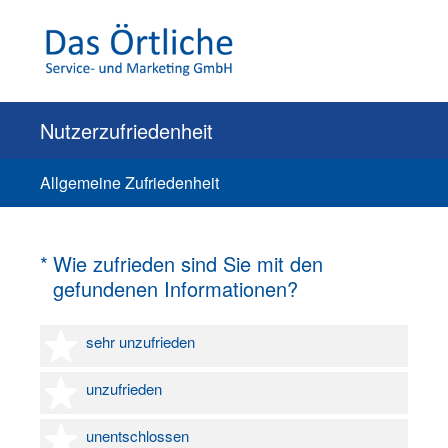
Nutzerzufriedenheit
Allgemeine Zufriedenheit
(Erforderlich.)
*
Wie zufrieden sind Sie mit den
gefundenen Informationen?
1 Stern
sehr unzufrieden
2 Sterne
unzufrieden
3 Sterne
unentschlossen