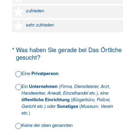
4 Sterne
zufrieden
5 Sterne
sehr zufrieden
(Erforderlich.)
*
Was haben Sie gerade bei Das Örtliche
gesucht?
Eine
Privatperson
Ein
Unternehmen
(
Firma, Dienstleister, Arzt,
Handwerker, Anwalt, Einzelhandel etc.
), eine
öffentliche Einrichtung
(
Bürgerbüro, Polizei,
Gericht etc.
) oder
Sonstiges
(
Museum, Verein
etc.
)
Keine der oben genannten