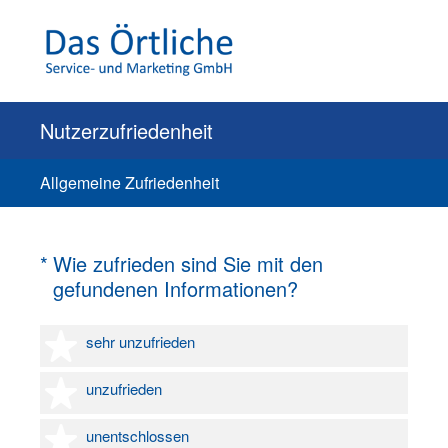
Nutzerzufriedenheit
Allgemeine Zufriedenheit
(Erforderlich.)
*
Wie zufrieden sind Sie mit den
gefundenen Informationen?
1 Stern
sehr unzufrieden
2 Sterne
unzufrieden
3 Sterne
unentschlossen