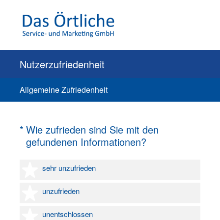
Nutzerzufriedenheit
Allgemeine Zufriedenheit
(Erforderlich.)
*
Wie zufrieden sind Sie mit den
gefundenen Informationen?
1 Stern
sehr unzufrieden
2 Sterne
unzufrieden
3 Sterne
unentschlossen