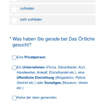
4 Sterne
zufrieden
5 Sterne
sehr zufrieden
(Erforderlich.)
*
Was haben Sie gerade bei Das Örtliche
gesucht?
Eine
Privatperson
Ein
Unternehmen
(
Firma, Dienstleister, Arzt,
Handwerker, Anwalt, Einzelhandel etc.
), eine
öffentliche Einrichtung
(
Bürgerbüro, Polizei,
Gericht etc.
) oder
Sonstiges
(
Museum, Verein
etc.
)
Keine der oben genannten