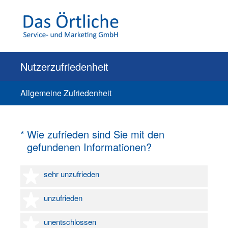
Nutzerzufriedenheit
Allgemeine Zufriedenheit
(Erforderlich.)
*
Wie zufrieden sind Sie mit den
gefundenen Informationen?
1 Stern
sehr unzufrieden
2 Sterne
unzufrieden
3 Sterne
unentschlossen