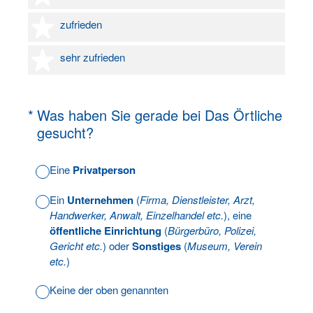
4 Sterne
zufrieden
5 Sterne
sehr zufrieden
(Erforderlich.)
*
Was haben Sie gerade bei Das Örtliche
gesucht?
Eine
Privatperson
Ein
Unternehmen
(
Firma, Dienstleister, Arzt,
Handwerker, Anwalt, Einzelhandel etc.
), eine
öffentliche Einrichtung
(
Bürgerbüro, Polizei,
Gericht etc.
) oder
Sonstiges
(
Museum, Verein
etc.
)
Keine der oben genannten