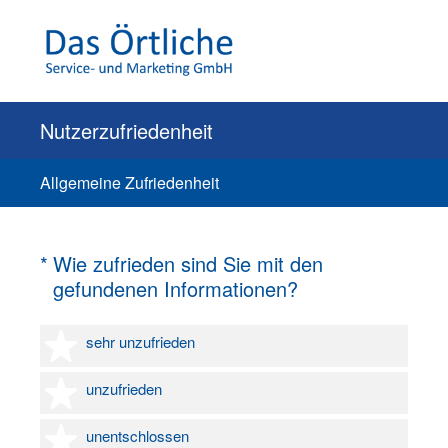
Nutzerzufriedenheit
Allgemeine Zufriedenheit
(Erforderlich.)
*
Wie zufrieden sind Sie mit den
gefundenen Informationen?
1 Stern
sehr unzufrieden
2 Sterne
unzufrieden
3 Sterne
unentschlossen