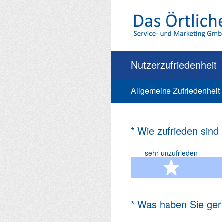
Zum
Inhalt
springen
Nutzerzufriedenheit
Allgemeine Zufriedenheit
(Erforderlich.)
*
Wie zufrieden sind
sehr unzufrieden
1 Ste
(Erforderlich.)
*
Was haben Sie ger