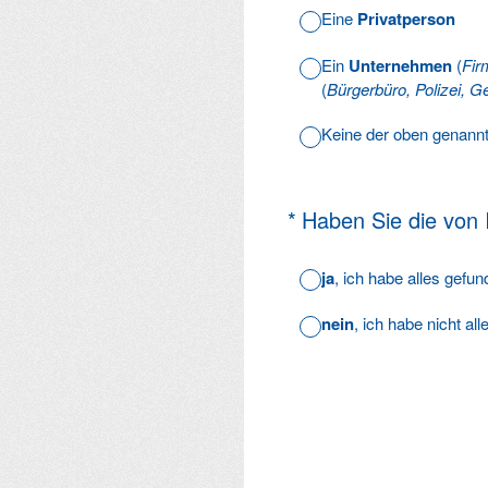
Eine
Privatperson
Ein
Unternehmen
(
Fir
(
Bürgerbüro, Polizei, Ge
Keine der oben genann
(Erforderlich.)
*
Haben Sie die von
ja
, ich habe alles gefu
nein
, ich habe nicht al