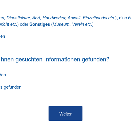
ma, Dienstleister, Arzt, Handwerker, Anwalt, Einzelhandel etc.
), eine
ö
richt etc.
) oder
Sonstiges
(
Museum, Verein etc.
)
ten
 Ihnen gesuchten Informationen gefunden?
nden
les gefunden
Weiter