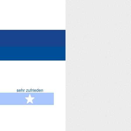
sehr zufrieden
terne
5 Sterne