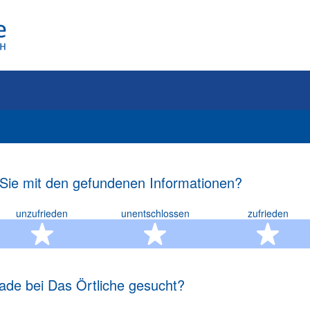
 Sie mit den gefundenen Informationen?
unzufrieden
unentschlossen
zufrieden
rn
2 Sterne
3 Sterne
4 S
ade bei Das Örtliche gesucht?