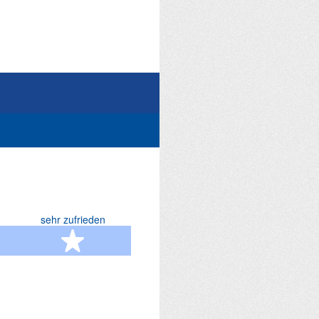
sehr zufrieden
terne
5 Sterne