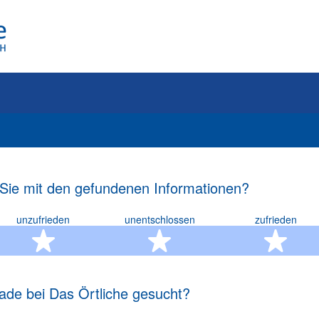
 Sie mit den gefundenen Informationen?
unzufrieden
unentschlossen
zufrieden
rn
2 Sterne
3 Sterne
4 S
ade bei Das Örtliche gesucht?