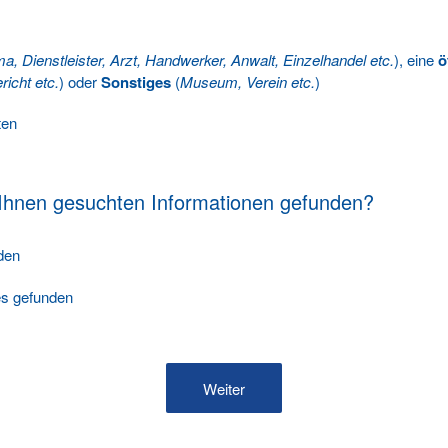
ma, Dienstleister, Arzt, Handwerker, Anwalt, Einzelhandel etc.
), eine
ö
richt etc.
) oder
Sonstiges
(
Museum, Verein etc.
)
ten
 Ihnen gesuchten Informationen gefunden?
nden
les gefunden
Weiter