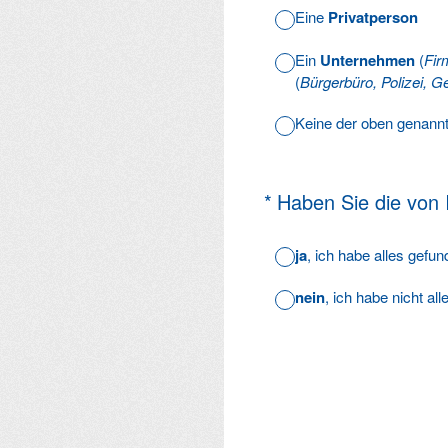
Eine
Privatperson
Ein
Unternehmen
(
Fir
(
Bürgerbüro, Polizei, Ge
Keine der oben genann
(Erforderlich.)
*
Haben Sie die von
ja
, ich habe alles gefu
nein
, ich habe nicht al