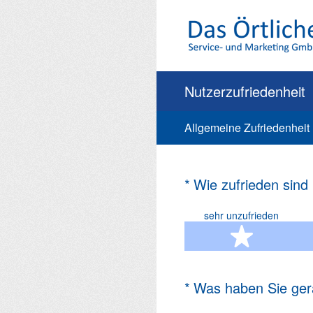
Zum
Inhalt
springen
Nutzerzufriedenheit
Allgemeine Zufriedenheit
(Erforderlich.)
*
Wie zufrieden sind
sehr unzufrieden
1 Ste
(Erforderlich.)
*
Was haben Sie ger