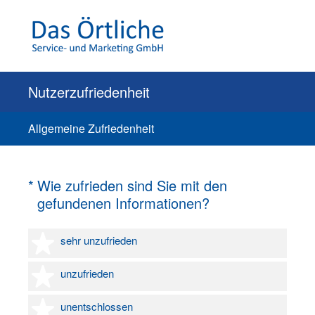
Nutzerzufriedenheit
Allgemeine Zufriedenheit
(Erforderlich.)
*
Wie zufrieden sind Sie mit den
gefundenen Informationen?
1 Stern
sehr unzufrieden
2 Sterne
unzufrieden
3 Sterne
unentschlossen