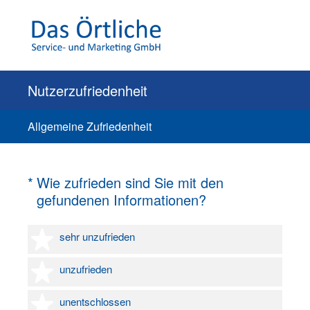
Nutzerzufriedenheit
Allgemeine Zufriedenheit
(Erforderlich.)
*
Wie zufrieden sind Sie mit den
gefundenen Informationen?
1 Stern
sehr unzufrieden
2 Sterne
unzufrieden
3 Sterne
unentschlossen