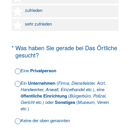
4 Sterne
zufrieden
5 Sterne
sehr zufrieden
(Erforderlich.)
*
Was haben Sie gerade bei Das Örtliche
gesucht?
Eine
Privatperson
Ein
Unternehmen
(
Firma, Dienstleister, Arzt,
Handwerker, Anwalt, Einzelhandel etc.
), eine
öffentliche Einrichtung
(
Bürgerbüro, Polizei,
Gericht etc.
) oder
Sonstiges
(
Museum, Verein
etc.
)
Keine der oben genannten