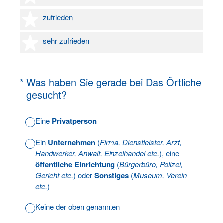
4 Sterne
zufrieden
5 Sterne
sehr zufrieden
(Erforderlich.)
*
Was haben Sie gerade bei Das Örtliche
gesucht?
Eine
Privatperson
Ein
Unternehmen
(
Firma, Dienstleister, Arzt,
Handwerker, Anwalt, Einzelhandel etc.
), eine
öffentliche Einrichtung
(
Bürgerbüro, Polizei,
Gericht etc.
) oder
Sonstiges
(
Museum, Verein
etc.
)
Keine der oben genannten