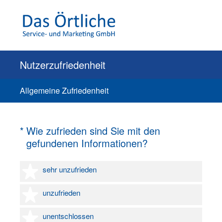
Nutzerzufriedenheit
Allgemeine Zufriedenheit
(Erforderlich.)
*
Wie zufrieden sind Sie mit den
gefundenen Informationen?
1 Stern
sehr unzufrieden
2 Sterne
unzufrieden
3 Sterne
unentschlossen