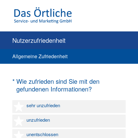
Nutzerzufriedenheit
Allgemeine Zufriedenheit
(Erforderlich.)
*
Wie zufrieden sind Sie mit den
gefundenen Informationen?
1 Stern
sehr unzufrieden
2 Sterne
unzufrieden
3 Sterne
unentschlossen