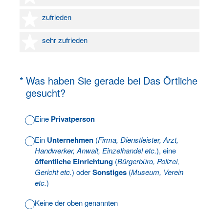
4 Sterne
zufrieden
5 Sterne
sehr zufrieden
(Erforderlich.)
*
Was haben Sie gerade bei Das Örtliche
gesucht?
Eine
Privatperson
Ein
Unternehmen
(
Firma, Dienstleister, Arzt,
Handwerker, Anwalt, Einzelhandel etc.
), eine
öffentliche Einrichtung
(
Bürgerbüro, Polizei,
Gericht etc.
) oder
Sonstiges
(
Museum, Verein
etc.
)
Keine der oben genannten