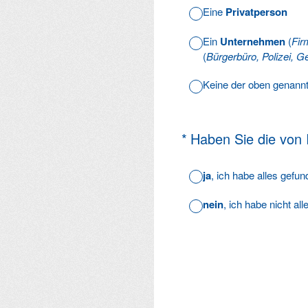
Eine
Privatperson
Ein
Unternehmen
(
Fir
(
Bürgerbüro, Polizei, Ge
Keine der oben genann
(Erforderlich.)
*
Haben Sie die von
ja
, ich habe alles gefu
nein
, ich habe nicht al