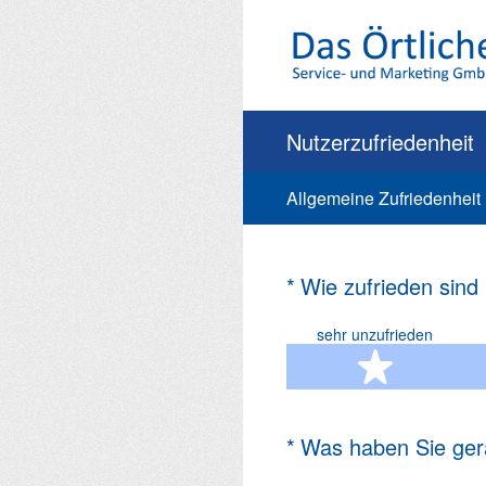
Zum
Inhalt
springen
Nutzerzufriedenheit
Allgemeine Zufriedenheit
(Erforderlich.)
*
Wie zufrieden sind
sehr unzufrieden
1 Ste
(Erforderlich.)
*
Was haben Sie ger