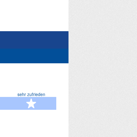
sehr zufrieden
terne
5 Sterne