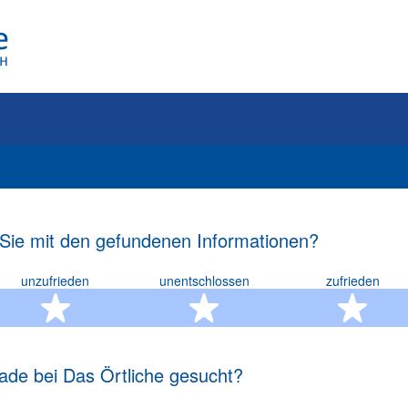
 Sie mit den gefundenen Informationen?
unzufrieden
unentschlossen
zufrieden
rn
2 Sterne
3 Sterne
4 S
ade bei Das Örtliche gesucht?