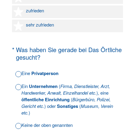
4 Sterne
zufrieden
5 Sterne
sehr zufrieden
(Erforderlich.)
*
Was haben Sie gerade bei Das Örtliche
gesucht?
Eine
Privatperson
Ein
Unternehmen
(
Firma, Dienstleister, Arzt,
Handwerker, Anwalt, Einzelhandel etc.
), eine
öffentliche Einrichtung
(
Bürgerbüro, Polizei,
Gericht etc.
) oder
Sonstiges
(
Museum, Verein
etc.
)
Keine der oben genannten