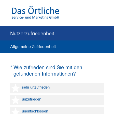
Nutzerzufriedenheit
Allgemeine Zufriedenheit
(Erforderlich.)
*
Wie zufrieden sind Sie mit den
gefundenen Informationen?
1 Stern
sehr unzufrieden
2 Sterne
unzufrieden
3 Sterne
unentschlossen