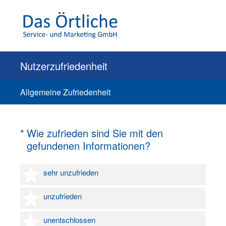
Nutzerzufriedenheit
Allgemeine Zufriedenheit
(Erforderlich.)
*
Wie zufrieden sind Sie mit den
gefundenen Informationen?
1 Stern
sehr unzufrieden
2 Sterne
unzufrieden
3 Sterne
unentschlossen