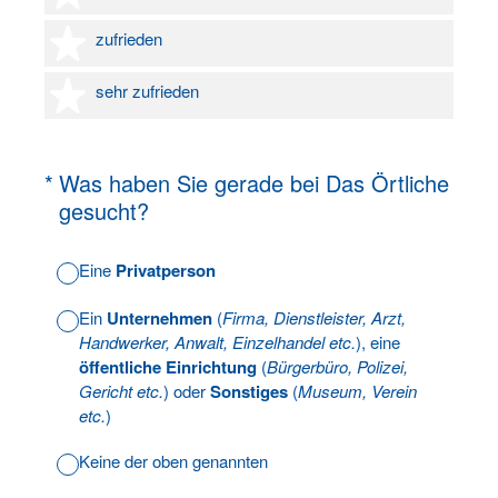
4 Sterne
zufrieden
5 Sterne
sehr zufrieden
(Erforderlich.)
*
Was haben Sie gerade bei Das Örtliche
gesucht?
Eine
Privatperson
Ein
Unternehmen
(
Firma, Dienstleister, Arzt,
Handwerker, Anwalt, Einzelhandel etc.
), eine
öffentliche Einrichtung
(
Bürgerbüro, Polizei,
Gericht etc.
) oder
Sonstiges
(
Museum, Verein
etc.
)
Keine der oben genannten