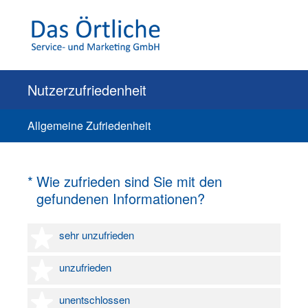
Nutzerzufriedenheit
Allgemeine Zufriedenheit
(Erforderlich.)
*
Wie zufrieden sind Sie mit den
gefundenen Informationen?
1 Stern
sehr unzufrieden
2 Sterne
unzufrieden
3 Sterne
unentschlossen