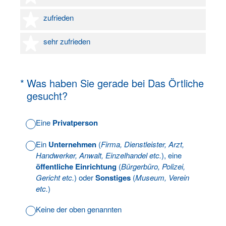
4 Sterne
zufrieden
5 Sterne
sehr zufrieden
(Erforderlich.)
*
Was haben Sie gerade bei Das Örtliche
gesucht?
Eine
Privatperson
Ein
Unternehmen
(
Firma, Dienstleister, Arzt,
Handwerker, Anwalt, Einzelhandel etc.
), eine
öffentliche Einrichtung
(
Bürgerbüro, Polizei,
Gericht etc.
) oder
Sonstiges
(
Museum, Verein
etc.
)
Keine der oben genannten