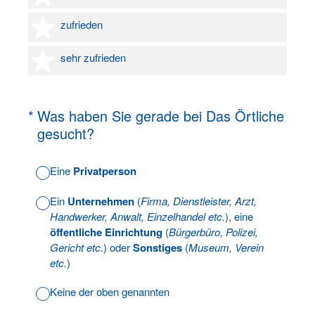
4 Sterne
zufrieden
5 Sterne
sehr zufrieden
(Erforderlich.)
*
Was haben Sie gerade bei Das Örtliche
gesucht?
Eine
Privatperson
Ein
Unternehmen
(
Firma, Dienstleister, Arzt,
Handwerker, Anwalt, Einzelhandel etc.
), eine
öffentliche Einrichtung
(
Bürgerbüro, Polizei,
Gericht etc.
) oder
Sonstiges
(
Museum, Verein
etc.
)
Keine der oben genannten