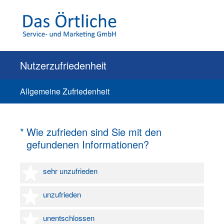
Nutzerzufriedenheit
Allgemeine Zufriedenheit
(Erforderlich.)
*
Wie zufrieden sind Sie mit den
gefundenen Informationen?
1 Stern
sehr unzufrieden
2 Sterne
unzufrieden
3 Sterne
unentschlossen