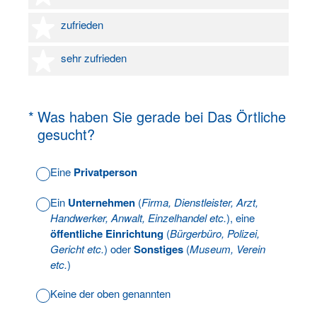
4 Sterne
zufrieden
5 Sterne
sehr zufrieden
(Erforderlich.)
*
Was haben Sie gerade bei Das Örtliche
gesucht?
Eine
Privatperson
Ein
Unternehmen
(
Firma, Dienstleister, Arzt,
Handwerker, Anwalt, Einzelhandel etc.
), eine
öffentliche Einrichtung
(
Bürgerbüro, Polizei,
Gericht etc.
) oder
Sonstiges
(
Museum, Verein
etc.
)
Keine der oben genannten