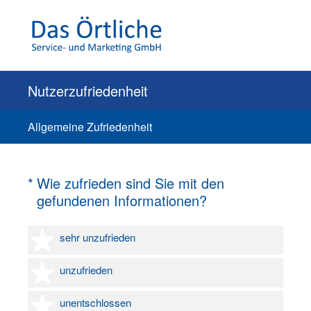
Nutzerzufriedenheit
Allgemeine Zufriedenheit
(Erforderlich.)
*
Wie zufrieden sind Sie mit den
gefundenen Informationen?
1 Stern
sehr unzufrieden
2 Sterne
unzufrieden
3 Sterne
unentschlossen