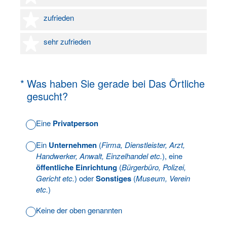
4 Sterne
zufrieden
5 Sterne
sehr zufrieden
(Erforderlich.)
*
Was haben Sie gerade bei Das Örtliche
gesucht?
Eine
Privatperson
Ein
Unternehmen
(
Firma, Dienstleister, Arzt,
Handwerker, Anwalt, Einzelhandel etc.
), eine
öffentliche Einrichtung
(
Bürgerbüro, Polizei,
Gericht etc.
) oder
Sonstiges
(
Museum, Verein
etc.
)
Keine der oben genannten