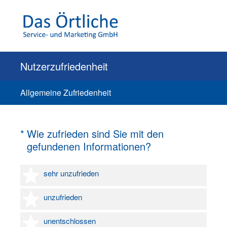
Nutzerzufriedenheit
Allgemeine Zufriedenheit
(Erforderlich.)
*
Wie zufrieden sind Sie mit den
gefundenen Informationen?
1 Stern
sehr unzufrieden
2 Sterne
unzufrieden
3 Sterne
unentschlossen