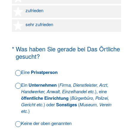
4 Sterne
zufrieden
5 Sterne
sehr zufrieden
(Erforderlich.)
*
Was haben Sie gerade bei Das Örtliche
gesucht?
Eine
Privatperson
Ein
Unternehmen
(
Firma, Dienstleister, Arzt,
Handwerker, Anwalt, Einzelhandel etc.
), eine
öffentliche Einrichtung
(
Bürgerbüro, Polizei,
Gericht etc.
) oder
Sonstiges
(
Museum, Verein
etc.
)
Keine der oben genannten