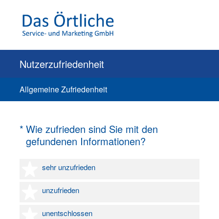
Nutzerzufriedenheit
Allgemeine Zufriedenheit
(Erforderlich.)
*
Wie zufrieden sind Sie mit den
gefundenen Informationen?
1 Stern
sehr unzufrieden
2 Sterne
unzufrieden
3 Sterne
unentschlossen