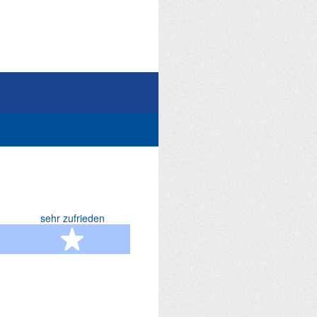
sehr zufrieden
terne
5 Sterne