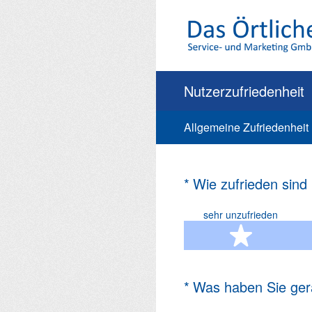
Zum
Inhalt
springen
Nutzerzufriedenheit
Allgemeine Zufriedenheit
(Erforderlich.)
*
Wie zufrieden sind
sehr unzufrieden
1 Ste
(Erforderlich.)
*
Was haben Sie ger