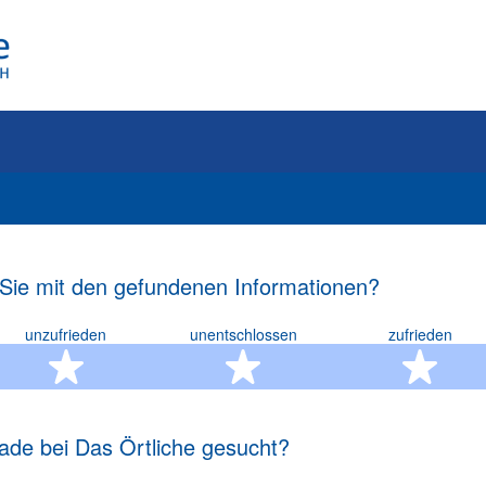
 Sie mit den gefundenen Informationen?
unzufrieden
unentschlossen
zufrieden
rn
2 Sterne
3 Sterne
4 S
ade bei Das Örtliche gesucht?