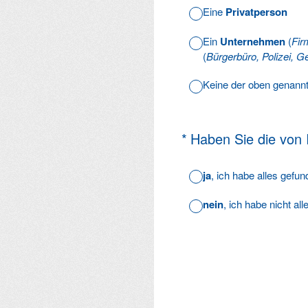
Eine
Privatperson
Ein
Unternehmen
(
Fir
(
Bürgerbüro, Polizei, Ge
Keine der oben genann
(Erforderlich.)
*
Haben Sie die von
ja
, ich habe alles gefu
nein
, ich habe nicht al