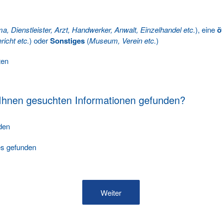
ma, Dienstleister, Arzt, Handwerker, Anwalt, Einzelhandel etc.
), eine
ö
richt etc.
) oder
Sonstiges
(
Museum, Verein etc.
)
ten
 Ihnen gesuchten Informationen gefunden?
nden
les gefunden
Weiter