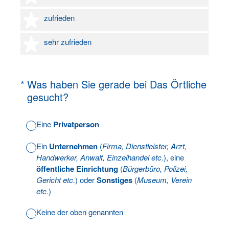
4 Sterne
zufrieden
5 Sterne
sehr zufrieden
(Erforderlich.)
*
Was haben Sie gerade bei Das Örtliche
gesucht?
Eine
Privatperson
Ein
Unternehmen
(
Firma, Dienstleister, Arzt,
Handwerker, Anwalt, Einzelhandel etc.
), eine
öffentliche Einrichtung
(
Bürgerbüro, Polizei,
Gericht etc.
) oder
Sonstiges
(
Museum, Verein
etc.
)
Keine der oben genannten