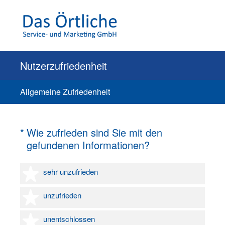
Nutzerzufriedenheit
Allgemeine Zufriedenheit
(Erforderlich.)
*
Wie zufrieden sind Sie mit den
gefundenen Informationen?
1 Stern
sehr unzufrieden
2 Sterne
unzufrieden
3 Sterne
unentschlossen