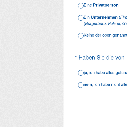
Eine
Privatperson
Ein
Unternehmen
(
Fir
(
Bürgerbüro, Polizei, Ge
Keine der oben genann
(Erforderlich.)
*
Haben Sie die von
ja
, ich habe alles gefu
nein
, ich habe nicht al