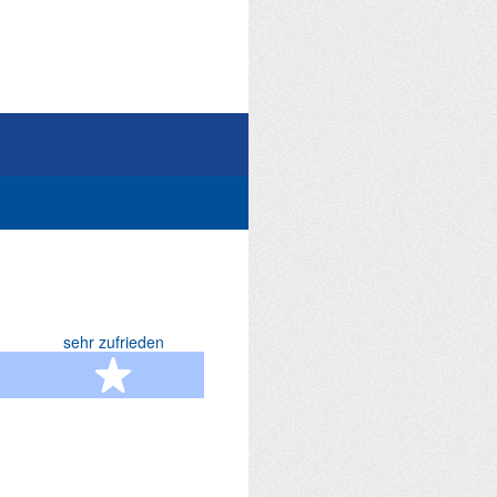
sehr zufrieden
terne
5 Sterne