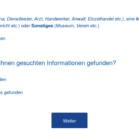
ma, Dienstleister, Arzt, Handwerker, Anwalt, Einzelhandel etc.
), eine
ö
richt etc.
) oder
Sonstiges
(
Museum, Verein etc.
)
ten
 Ihnen gesuchten Informationen gefunden?
nden
les gefunden
Weiter