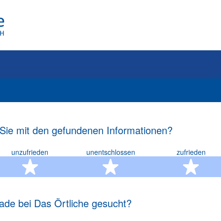
 Sie mit den gefundenen Informationen?
unzufrieden
unentschlossen
zufrieden
rn
2 Sterne
3 Sterne
4 S
ade bei Das Örtliche gesucht?