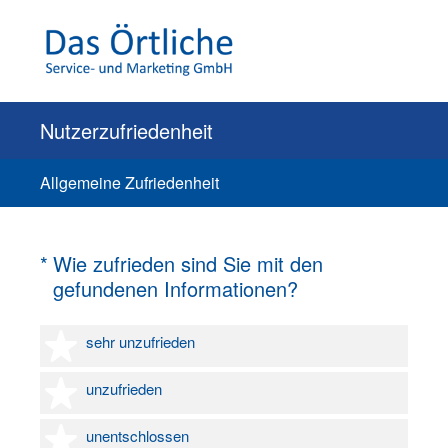
Nutzerzufriedenheit
Allgemeine Zufriedenheit
(Erforderlich.)
*
Wie zufrieden sind Sie mit den
gefundenen Informationen?
1 Stern
sehr unzufrieden
2 Sterne
unzufrieden
3 Sterne
unentschlossen