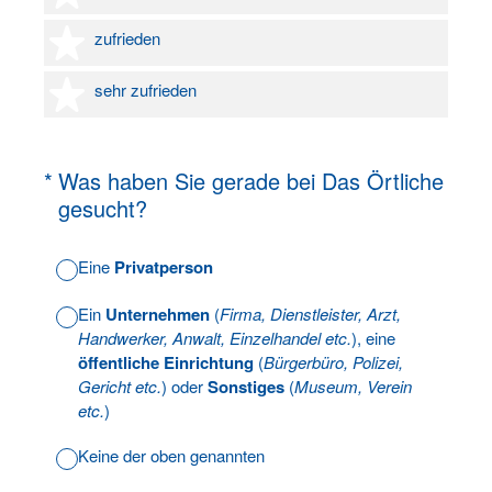
4 Sterne
zufrieden
5 Sterne
sehr zufrieden
(Erforderlich.)
*
Was haben Sie gerade bei Das Örtliche
gesucht?
Eine
Privatperson
Ein
Unternehmen
(
Firma, Dienstleister, Arzt,
Handwerker, Anwalt, Einzelhandel etc.
), eine
öffentliche Einrichtung
(
Bürgerbüro, Polizei,
Gericht etc.
) oder
Sonstiges
(
Museum, Verein
etc.
)
Keine der oben genannten