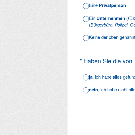
Eine
Privatperson
Ein
Unternehmen
(
Fir
(
Bürgerbüro, Polizei, Ge
Keine der oben genann
(Erforderlich.)
*
Haben Sie die von
ja
, ich habe alles gefu
nein
, ich habe nicht al