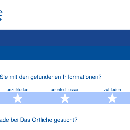
 Sie mit den gefundenen Informationen?
unzufrieden
unentschlossen
zufrieden
rn
2 Sterne
3 Sterne
4 S
ade bei Das Örtliche gesucht?