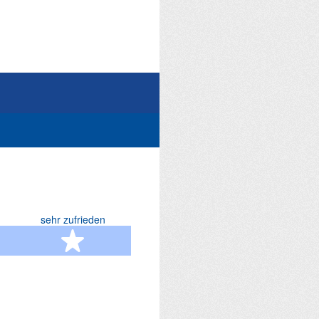
sehr zufrieden
terne
5 Sterne