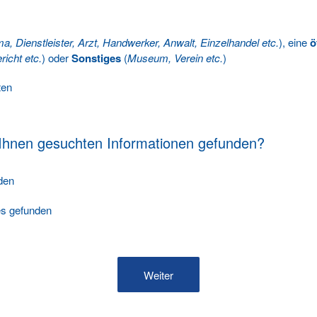
ma, Dienstleister, Arzt, Handwerker, Anwalt, Einzelhandel etc.
), eine
ö
richt etc.
) oder
Sonstiges
(
Museum, Verein etc.
)
ten
 Ihnen gesuchten Informationen gefunden?
nden
les gefunden
Weiter