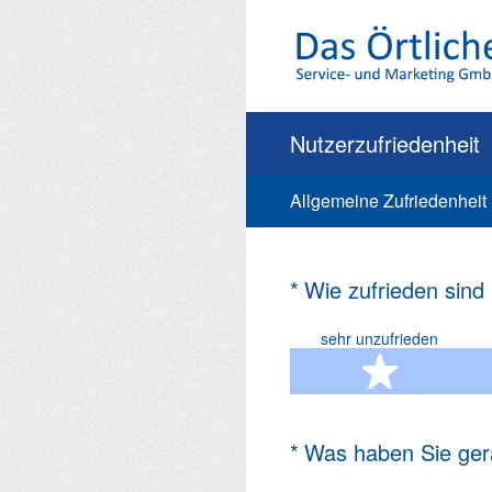
Zum
Inhalt
springen
Nutzerzufriedenheit
Allgemeine Zufriedenheit
(Erforderlich.)
*
Wie zufrieden sind
sehr unzufrieden
1 Ste
(Erforderlich.)
*
Was haben Sie ger