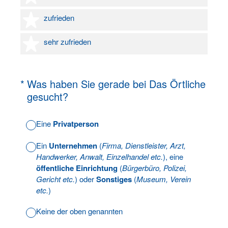
4 Sterne
zufrieden
5 Sterne
sehr zufrieden
(Erforderlich.)
*
Was haben Sie gerade bei Das Örtliche
gesucht?
Eine
Privatperson
Ein
Unternehmen
(
Firma, Dienstleister, Arzt,
Handwerker, Anwalt, Einzelhandel etc.
), eine
öffentliche Einrichtung
(
Bürgerbüro, Polizei,
Gericht etc.
) oder
Sonstiges
(
Museum, Verein
etc.
)
Keine der oben genannten