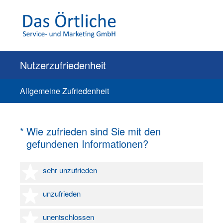
Nutzerzufriedenheit
Allgemeine Zufriedenheit
(Erforderlich.)
*
Wie zufrieden sind Sie mit den
gefundenen Informationen?
1 Stern
sehr unzufrieden
2 Sterne
unzufrieden
3 Sterne
unentschlossen