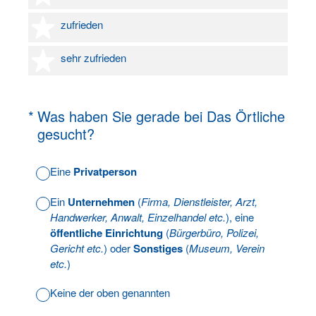
4 Sterne
zufrieden
5 Sterne
sehr zufrieden
(Erforderlich.)
*
Was haben Sie gerade bei Das Örtliche
gesucht?
Eine
Privatperson
Ein
Unternehmen
(
Firma, Dienstleister, Arzt,
Handwerker, Anwalt, Einzelhandel etc.
), eine
öffentliche Einrichtung
(
Bürgerbüro, Polizei,
Gericht etc.
) oder
Sonstiges
(
Museum, Verein
etc.
)
Keine der oben genannten