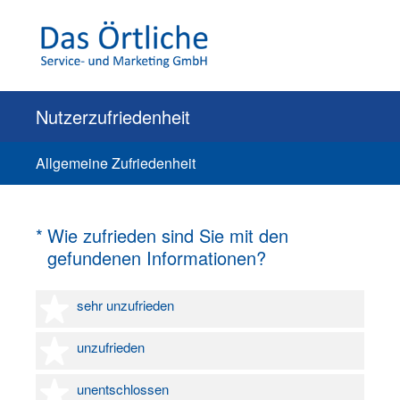
Nutzerzufriedenheit
Allgemeine Zufriedenheit
(Erforderlich.)
*
Wie zufrieden sind Sie mit den
gefundenen Informationen?
1 Stern
sehr unzufrieden
2 Sterne
unzufrieden
3 Sterne
unentschlossen