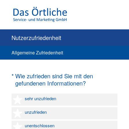
Nutzerzufriedenheit
Allgemeine Zufriedenheit
(Erforderlich.)
*
Wie zufrieden sind Sie mit den
gefundenen Informationen?
1 Stern
sehr unzufrieden
2 Sterne
unzufrieden
3 Sterne
unentschlossen