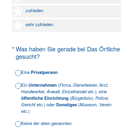
4 Sterne
zufrieden
5 Sterne
sehr zufrieden
(Erforderlich.)
*
Was haben Sie gerade bei Das Örtliche
gesucht?
Eine
Privatperson
Ein
Unternehmen
(
Firma, Dienstleister, Arzt,
Handwerker, Anwalt, Einzelhandel etc.
), eine
öffentliche Einrichtung
(
Bürgerbüro, Polizei,
Gericht etc.
) oder
Sonstiges
(
Museum, Verein
etc.
)
Keine der oben genannten