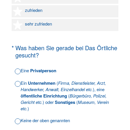
4 Sterne
zufrieden
5 Sterne
sehr zufrieden
(Erforderlich.)
*
Was haben Sie gerade bei Das Örtliche
gesucht?
Eine
Privatperson
Ein
Unternehmen
(
Firma, Dienstleister, Arzt,
Handwerker, Anwalt, Einzelhandel etc.
), eine
öffentliche Einrichtung
(
Bürgerbüro, Polizei,
Gericht etc.
) oder
Sonstiges
(
Museum, Verein
etc.
)
Keine der oben genannten