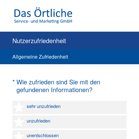
Nutzerzufriedenheit
Allgemeine Zufriedenheit
(Erforderlich.)
*
Wie zufrieden sind Sie mit den
gefundenen Informationen?
1 Stern
sehr unzufrieden
2 Sterne
unzufrieden
3 Sterne
unentschlossen