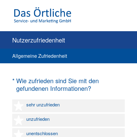
Nutzerzufriedenheit
Allgemeine Zufriedenheit
(Erforderlich.)
*
Wie zufrieden sind Sie mit den
gefundenen Informationen?
1 Stern
sehr unzufrieden
2 Sterne
unzufrieden
3 Sterne
unentschlossen