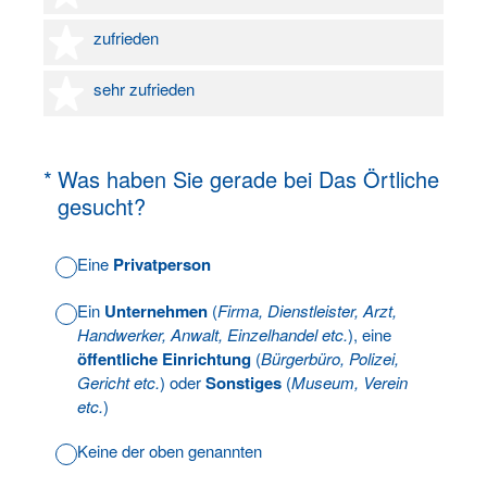
4 Sterne
zufrieden
5 Sterne
sehr zufrieden
(Erforderlich.)
*
Was haben Sie gerade bei Das Örtliche
gesucht?
Eine
Privatperson
Ein
Unternehmen
(
Firma, Dienstleister, Arzt,
Handwerker, Anwalt, Einzelhandel etc.
), eine
öffentliche Einrichtung
(
Bürgerbüro, Polizei,
Gericht etc.
) oder
Sonstiges
(
Museum, Verein
etc.
)
Keine der oben genannten