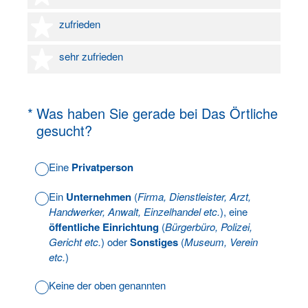
4 Sterne
zufrieden
5 Sterne
sehr zufrieden
(Erforderlich.)
*
Was haben Sie gerade bei Das Örtliche
gesucht?
Eine
Privatperson
Ein
Unternehmen
(
Firma, Dienstleister, Arzt,
Handwerker, Anwalt, Einzelhandel etc.
), eine
öffentliche Einrichtung
(
Bürgerbüro, Polizei,
Gericht etc.
) oder
Sonstiges
(
Museum, Verein
etc.
)
Keine der oben genannten