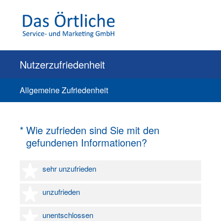
Nutzerzufriedenheit
Allgemeine Zufriedenheit
(Erforderlich.)
*
Wie zufrieden sind Sie mit den
gefundenen Informationen?
1 Stern
sehr unzufrieden
2 Sterne
unzufrieden
3 Sterne
unentschlossen