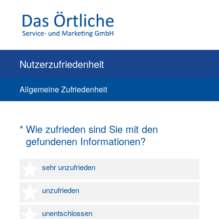
Nutzerzufriedenheit
Allgemeine Zufriedenheit
(Erforderlich.)
*
Wie zufrieden sind Sie mit den
gefundenen Informationen?
1 Stern
sehr unzufrieden
2 Sterne
unzufrieden
3 Sterne
unentschlossen