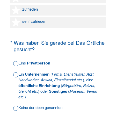
4 Sterne
zufrieden
5 Sterne
sehr zufrieden
(Erforderlich.)
*
Was haben Sie gerade bei Das Örtliche
gesucht?
Eine
Privatperson
Ein
Unternehmen
(
Firma, Dienstleister, Arzt,
Handwerker, Anwalt, Einzelhandel etc.
), eine
öffentliche Einrichtung
(
Bürgerbüro, Polizei,
Gericht etc.
) oder
Sonstiges
(
Museum, Verein
etc.
)
Keine der oben genannten