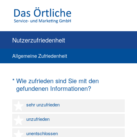
Nutzerzufriedenheit
Allgemeine Zufriedenheit
(Erforderlich.)
*
Wie zufrieden sind Sie mit den
gefundenen Informationen?
1 Stern
sehr unzufrieden
2 Sterne
unzufrieden
3 Sterne
unentschlossen