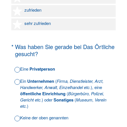
4 Sterne
zufrieden
5 Sterne
sehr zufrieden
(Erforderlich.)
*
Was haben Sie gerade bei Das Örtliche
gesucht?
Eine
Privatperson
Ein
Unternehmen
(
Firma, Dienstleister, Arzt,
Handwerker, Anwalt, Einzelhandel etc.
), eine
öffentliche Einrichtung
(
Bürgerbüro, Polizei,
Gericht etc.
) oder
Sonstiges
(
Museum, Verein
etc.
)
Keine der oben genannten