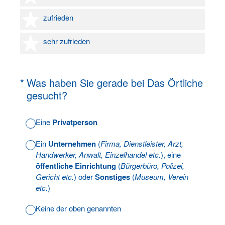
4 Sterne
zufrieden
5 Sterne
sehr zufrieden
(Erforderlich.)
*
Was haben Sie gerade bei Das Örtliche
gesucht?
Eine
Privatperson
Ein
Unternehmen
(
Firma, Dienstleister, Arzt,
Handwerker, Anwalt, Einzelhandel etc.
), eine
öffentliche Einrichtung
(
Bürgerbüro, Polizei,
Gericht etc.
) oder
Sonstiges
(
Museum, Verein
etc.
)
Keine der oben genannten