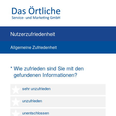
Nutzerzufriedenheit
Allgemeine Zufriedenheit
(Erforderlich.)
*
Wie zufrieden sind Sie mit den
gefundenen Informationen?
1 Stern
sehr unzufrieden
2 Sterne
unzufrieden
3 Sterne
unentschlossen