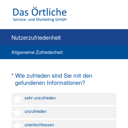
Nutzerzufriedenheit
Allgemeine Zufriedenheit
(Erforderlich.)
*
Wie zufrieden sind Sie mit den
gefundenen Informationen?
1 Stern
sehr unzufrieden
2 Sterne
unzufrieden
3 Sterne
unentschlossen