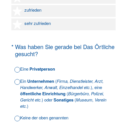
4 Sterne
zufrieden
5 Sterne
sehr zufrieden
(Erforderlich.)
*
Was haben Sie gerade bei Das Örtliche
gesucht?
Eine
Privatperson
Ein
Unternehmen
(
Firma, Dienstleister, Arzt,
Handwerker, Anwalt, Einzelhandel etc.
), eine
öffentliche Einrichtung
(
Bürgerbüro, Polizei,
Gericht etc.
) oder
Sonstiges
(
Museum, Verein
etc.
)
Keine der oben genannten