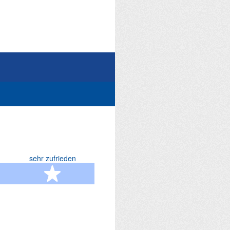
sehr zufrieden
terne
5 Sterne