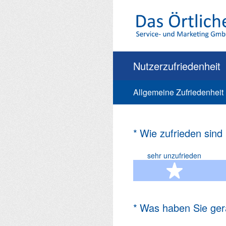
Zum
Inhalt
springen
Nutzerzufriedenheit
Allgemeine Zufriedenheit
(Erforderlich.)
*
Wie zufrieden sind
sehr unzufrieden
1 Ste
(Erforderlich.)
*
Was haben Sie ger