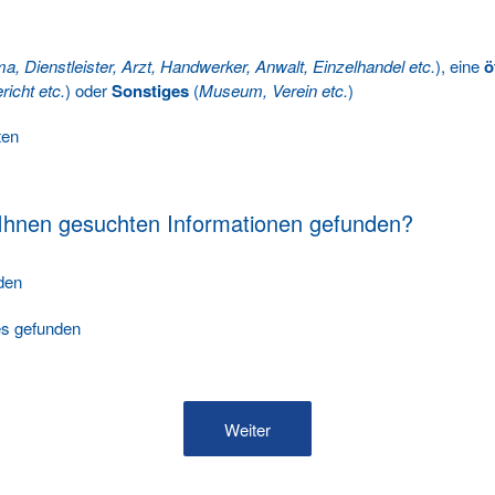
ma, Dienstleister, Arzt, Handwerker, Anwalt, Einzelhandel etc.
), eine
ö
richt etc.
) oder
Sonstiges
(
Museum, Verein etc.
)
ten
 Ihnen gesuchten Informationen gefunden?
nden
les gefunden
Weiter