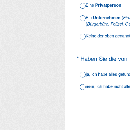
Eine
Privatperson
Ein
Unternehmen
(
Fir
(
Bürgerbüro, Polizei, Ge
Keine der oben genann
(Erforderlich.)
*
Haben Sie die von
ja
, ich habe alles gefu
nein
, ich habe nicht al