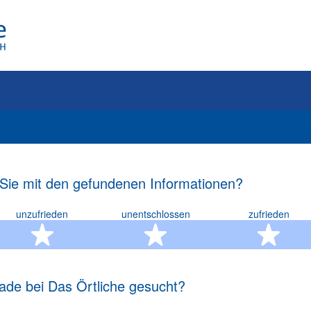
 Sie mit den gefundenen Informationen?
unzufrieden
unentschlossen
zufrieden
rn
2 Sterne
3 Sterne
4 S
ade bei Das Örtliche gesucht?