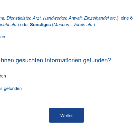
ma, Dienstleister, Arzt, Handwerker, Anwalt, Einzelhandel etc.
), eine
ö
richt etc.
) oder
Sonstiges
(
Museum, Verein etc.
)
ten
 Ihnen gesuchten Informationen gefunden?
nden
les gefunden
Weiter