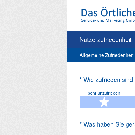
Zum
Inhalt
springen
Nutzerzufriedenheit
Allgemeine Zufriedenheit
(Erforderlich.)
*
Wie zufrieden sind
sehr unzufrieden
1 Ste
(Erforderlich.)
*
Was haben Sie ger