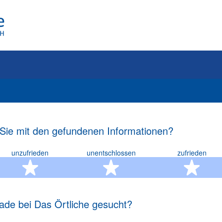
 Sie mit den gefundenen Informationen?
unzufrieden
unentschlossen
zufrieden
rn
2 Sterne
3 Sterne
4 S
ade bei Das Örtliche gesucht?