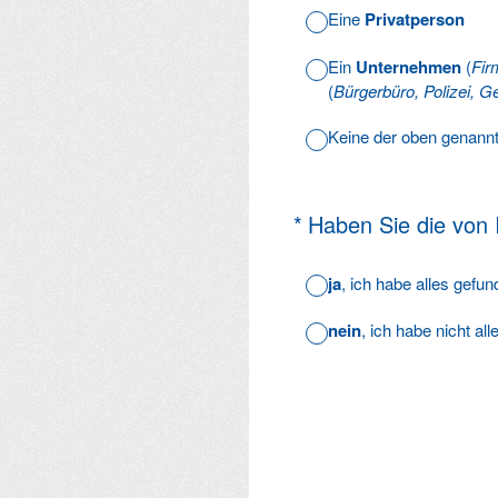
Eine
Privatperson
Ein
Unternehmen
(
Fir
(
Bürgerbüro, Polizei, Ge
Keine der oben genann
(Erforderlich.)
*
Haben Sie die von
ja
, ich habe alles gefu
nein
, ich habe nicht al