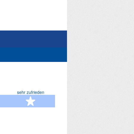
sehr zufrieden
terne
5 Sterne